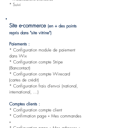
* Suivi
Site e-commerce
(en + des points
repris dans "site vitrine")
Paiements :
* Configuration module de paiement
dans Wix
* Configuration compte Stripe
(Bancontact)
* Configuration compte Wirecard
(cartes de crédit)
* Configuration frais d’envoi (national,
international, …)
Comptes clients :
* Configuration compte client
* Confirmation page « Mes commandes
»