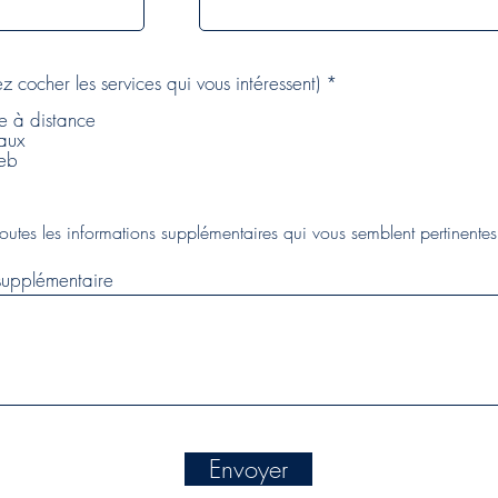
O
ez cocher les services qui vous intéressent)
*
b
ve à distance
l
i
iaux
g
Web
a
t
o
toutes les informations supplémentaires qui vous semblent pertinente
i
r
e
supplémentaire
Envoyer