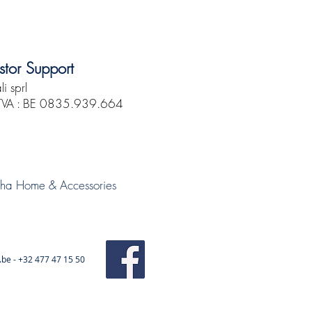
tor Support
li sprl
TVA : BE 0835.939.664
acha Home & Accessories
.be
- +32 477 47 15 50