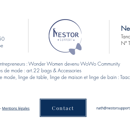
Nes
Tana
50
N° 
be
 entrepreneurs : Wonder Women devenu WoWo Community​
s de mode : art.22 bags & Accessories
 mode, linge de table, linge de maison et linge de bain : Ta
Contact
nath@nestorsupport
 -
Mentions légales